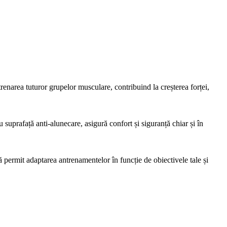
trenarea tuturor grupelor musculare, contribuind la creșterea forței,
 suprafață anti-alunecare, asigură confort și siguranță chiar și în
nță permit adaptarea antrenamentelor în funcție de obiectivele tale și