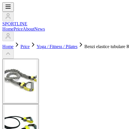
SPORTLINE
Home
Price
About
News
Home
Price
Yoga / Fitness / Pilates
Benzi elastice tubulare